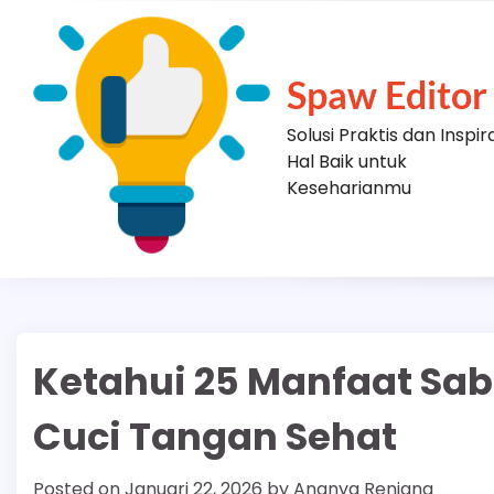
Skip
to
content
Spaw Editor
Solusi Praktis dan Inspir
Hal Baik untuk
Keseharianmu
Ketahui 25 Manfaat Sab
Cuci Tangan Sehat
Posted on
Januari 22, 2026
by
Ananya Renjana