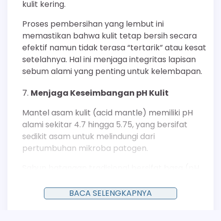
kulit kering.
Proses pembersihan yang lembut ini
memastikan bahwa kulit tetap bersih secara
efektif namun tidak terasa “tertarik” atau kesat
setelahnya. Hal ini menjaga integritas lapisan
sebum alami yang penting untuk kelembapan.
Menjaga Keseimbangan pH Kulit
Mantel asam kulit (acid mantle) memiliki pH
alami sekitar 4.7 hingga 5.75, yang bersifat
sedikit asam untuk melindungi dari
pertumbuhan mikroba patogen.
Sabun batangan tradisional bersifat basa (pH
9-10), yang dapat merusak mantel asam ini
dan memperburuk kekeringan serta iritasi.
BACA SELENGKAPNYA
Sebaliknya, sabun cair atau pembersih sintetis