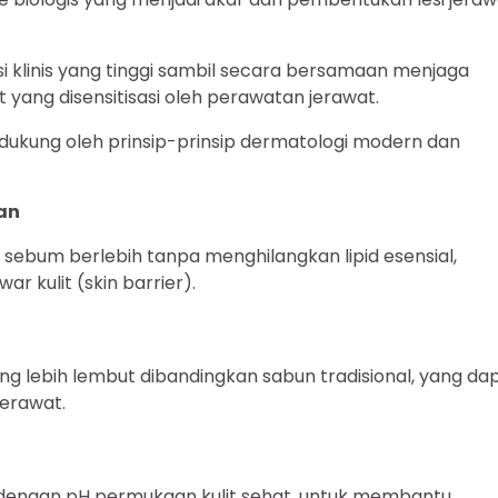
i klinis yang tinggi sambil secara bersamaan menjaga
it yang disensitisasi oleh perawatan jerawat.
idukung oleh prinsip-prinsip dermatologi modern dan
an
 sebum berlebih tanpa menghilangkan lipid esensial,
 kulit (skin barrier).
g lebih lembut dibandingkan sabun tradisional, yang da
jerawat.
ik dengan pH permukaan kulit sehat, untuk membantu