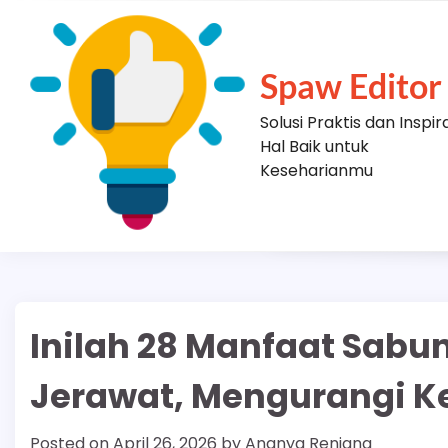
Skip
to
content
Spaw Editor
Solusi Praktis dan Inspir
Hal Baik untuk
Keseharianmu
Inilah 28 Manfaat Sab
Jerawat, Mengurangi 
Posted on
April 26, 2026
by
Ananya Renjana