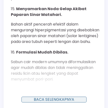
Menyamarkan Noda Gelap Akibat
Paparan Sinar Matahari.
Bahan aktif pencerah efektif dalam
mengurangi hiperpigmentasi yang disebabkan
oleh paparan sinar matahari (solar lentigines)
pada area tubuh seperti lengan dan bahu.
Formulasi Mudah Dibilas.
Sabun cair modern umumnya diformulasikan
agar mudah dibilas dan tidak meninggalkan
residu licin atau lengket yang dapat
menyumbat pori-pori.
Meningkatkan Penyerapan Produk
Perawatan Selanjutnya.
BACA SELENGKAPNYA
Kulit yang bersih dari minyak berlebih dan sel