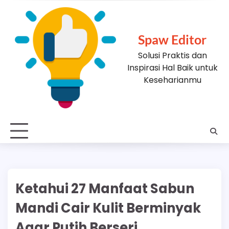
Skip
to
content
Spaw Editor
Solusi Praktis dan
Inspirasi Hal Baik untuk
Keseharianmu
Ketahui 27 Manfaat Sabun
Mandi Cair Kulit Berminyak
Agar Putih Berseri