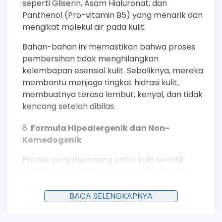
seperti Gliserin, Asam Hialuronat, dan
Panthenol (Pro-vitamin B5) yang menarik dan
mengikat molekul air pada kulit.
Bahan-bahan ini memastikan bahwa proses
pembersihan tidak menghilangkan
kelembapan esensial kulit. Sebaliknya, mereka
membantu menjaga tingkat hidrasi kulit,
membuatnya terasa lembut, kenyal, dan tidak
kencang setelah dibilas.
Formula Hipoalergenik dan Non-
Komedogenik
Produk yang dirancang untuk kulit sensitif
biasanya menjalani pengujian dermatologis
yang ketat untuk memastikan formulanya
hipoalergenik, artinya memiliki potensi rendah
BACA SELENGKAPNYA
untuk memicu reaksi alergi.