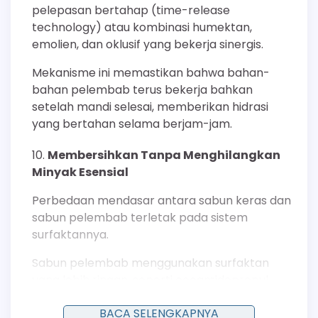
pelepasan bertahap (time-release
technology) atau kombinasi humektan,
emolien, dan oklusif yang bekerja sinergis.
Mekanisme ini memastikan bahwa bahan-
bahan pelembab terus bekerja bahkan
setelah mandi selesai, memberikan hidrasi
yang bertahan selama berjam-jam.
Membersihkan Tanpa Menghilangkan
Minyak Esensial
Perbedaan mendasar antara sabun keras dan
sabun pelembab terletak pada sistem
surfaktannya.
Sabun pelembab menggunakan surfaktan
yang lebih ringan, seperti cocamidopropyl
betaine atau sodium cocoyl isethionate, yang
BACA SELENGKAPNYA
mampu mengangkat kotoran dan keringat