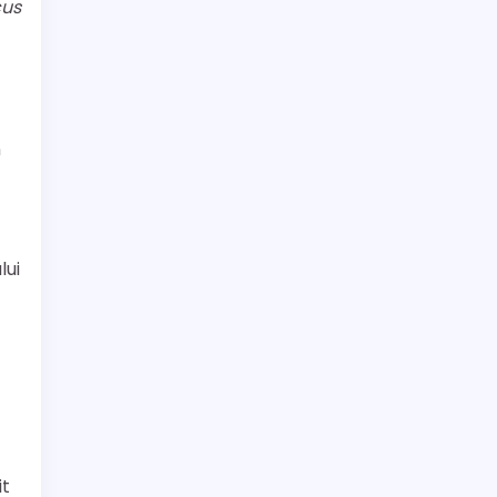
cus
n
lui
it