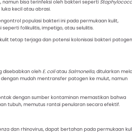
namun bisa terinfeksi oleh bakteri seperti
Staphylococ
luka kecil atau abrasi.
ntrol populasi bakteri ini pada permukaan kulit,
rti folikulitis, impetigo, atau selulitis.
kulit tetap terjaga dan potensi kolonisasi bakteri patoge
ng disebabkan oleh
E. coli
atau
Salmonella
, ditularkan mela
pat dengan mudah mentransfer patogen ke mulut, namun
kontak dengan sumber kontaminan memastikan bahwa
an tubuh, memutus rantai penularan secara efektif.
enza dan rhinovirus, dapat bertahan pada permukaan kul