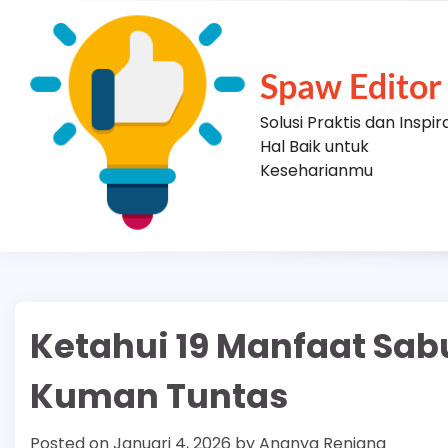
Skip
to
content
Spaw Editor
Solusi Praktis dan Inspir
Hal Baik untuk
Keseharianmu
Ketahui 19 Manfaat Sa
Kuman Tuntas
Posted on
Januari 4, 2026
by
Ananya Renjana