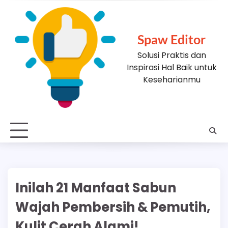
Skip
to
content
Spaw Editor
Solusi Praktis dan
Inspirasi Hal Baik untuk
Keseharianmu
Inilah 21 Manfaat Sabun
Wajah Pembersih & Pemutih,
Kulit Cerah Alami!