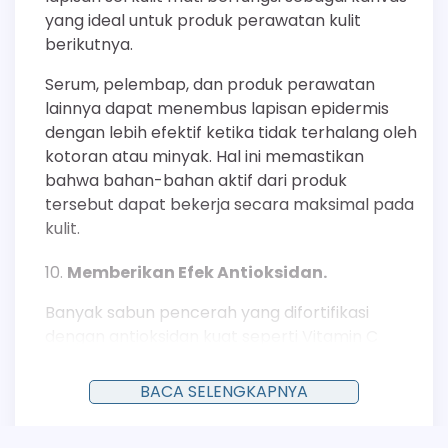
yang ideal untuk produk perawatan kulit
berikutnya.
Serum, pelembap, dan produk perawatan
lainnya dapat menembus lapisan epidermis
dengan lebih efektif ketika tidak terhalang oleh
kotoran atau minyak. Hal ini memastikan
bahwa bahan-bahan aktif dari produk
tersebut dapat bekerja secara maksimal pada
kulit.
Memberikan Efek Antioksidan.
Banyak sabun pencerah yang difortifikasi
dengan antioksidan kuat seperti Vitamin C
(Ascorbic Acid) dan Vitamin E (Tocopherol).
Antioksidan ini berperan penting dalam
BACA SELENGKAPNYA
menetralisir radikal bebas, molekul tidak stabil
yang dihasilkan oleh polusi dan radiasi UV.