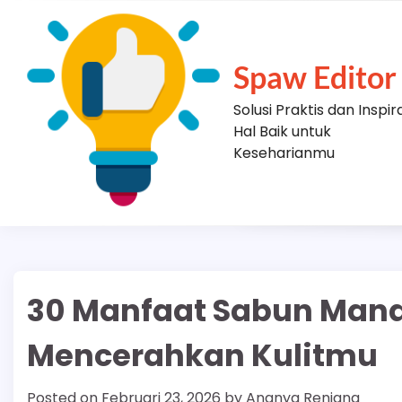
Skip
to
content
Spaw Editor
Solusi Praktis dan Inspir
Hal Baik untuk
Keseharianmu
30 Manfaat Sabun Mand
Mencerahkan Kulitmu
Posted on
Februari 23, 2026
by
Ananya Renjana