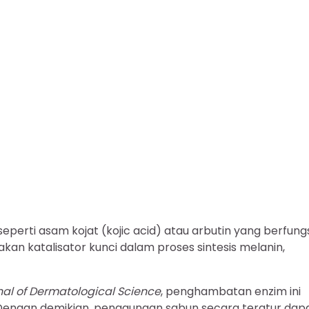
erti asam kojat (kojic acid) atau arbutin yang berfungs
pakan katalisator kunci dalam proses sintesis melanin,
nal of Dermatological Science
, penghambatan enzim ini
 Dengan demikian, penggunaan sabun secara teratur dap