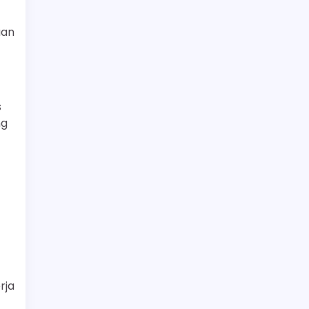
aan
s
ng
rja