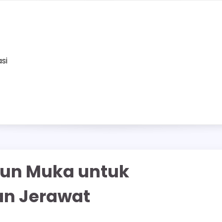
asi
bun Muka untuk
an Jerawat