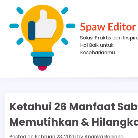
Skip
to
content
Spaw Editor
Solusi Praktis dan Inspir
Hal Baik untuk
Keseharianmu
Ketahui 26 Manfaat Sa
Memutihkan & Hilangk
Posted on
Februari 23, 2026
by
Ananya Renjana