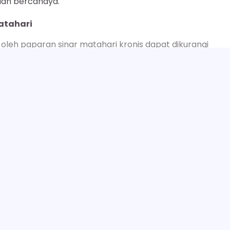
 dan bercahaya.
atahari
leh paparan sinar matahari kronis dapat dikurangi
okus pada area dengan konsentrasi melanin yang tinggi,
nya
miliki kemampuan penyerapan yang lebih tinggi.
SELENGKAPNYA
au pelembap pencerah yang diaplikasikan setelahnya
f.
ncerahkan, tetapi juga menghaluskan tekstur kulit.
 penumpukan sel mati akan terasa lebih lembut dan halus
30 Manfaat Sabun Mandi Pemutih Bada
Next:
Mencerahkan Kulit