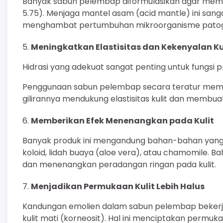
Banyak sabun pelembap diformulasikan agar memilik
5.75). Menjaga mantel asam (acid mantle) ini sanga
menghambat pertumbuhan mikroorganisme pato
Meningkatkan Elastisitas dan Kekenyalan Ku
Hidrasi yang adekuat sangat penting untuk fungsi pro
Penggunaan sabun pelembap secara teratur memb
gilirannya mendukung elastisitas kulit dan membuat
Memberikan Efek Menenangkan pada Kulit
Banyak produk ini mengandung bahan-bahan yang m
koloid, lidah buaya (aloe vera), atau chamomile. B
dan menenangkan peradangan ringan pada kulit.
Menjadikan Permukaan Kulit Lebih Halus
Kandungan emolien dalam sabun pelembap bekerja 
kulit mati (korneosit). Hal ini menciptakan permukaa