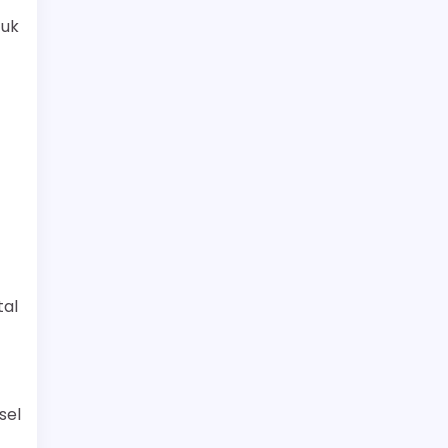
tuk
tal
sel