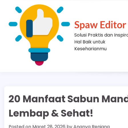
Skip
to
content
Spaw Editor
Solusi Praktis dan Inspir
Hal Baik untuk
Keseharianmu
20 Manfaat Sabun Mand
Lembap & Sehat!
Posted on
Maret 28, 2026
by
Ananya Renjana