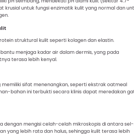
i pH seimbang, mendekati pH alami kulit (sekitar 4.7-
t krusial untuk fungsi enzimatik kulit yang normal dan un
gen.
lit
tein struktural kulit seperti kolagen dan elastin.
antu menjaga kadar air dalam dermis, yang pada
nya terasa lebih kenyal.
emiliki sifat menenangkan, seperti ekstrak oatmeal
ahan-bahan ini terbukti secara klinis dapat meredakan ga
dengan mengisi celah-celah mikroskopis di antara sel-
n yang lebih rata dan halus, sehingga kulit terasa lebih