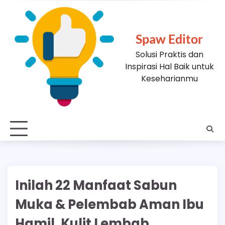
Skip
to
content
Spaw Editor
Solusi Praktis dan
Inspirasi Hal Baik untuk
Keseharianmu
Inilah 22 Manfaat Sabun
Muka & Pelembab Aman Ibu
Hamil, Kulit Lembab