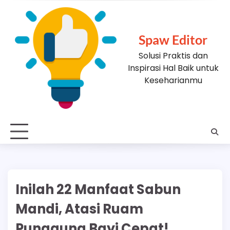
Skip
to
content
Spaw Editor
Solusi Praktis dan
Inspirasi Hal Baik untuk
Keseharianmu
Inilah 22 Manfaat Sabun
Mandi, Atasi Ruam
Punggung Bayi Cepat!