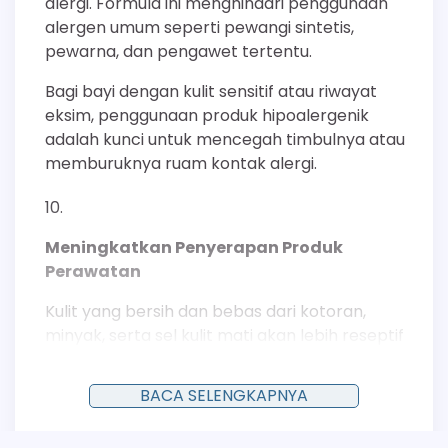
alergi. Formula ini menghindari penggunaan
alergen umum seperti pewangi sintetis,
pewarna, dan pengawet tertentu.
Bagi bayi dengan kulit sensitif atau riwayat
eksim, penggunaan produk hipoalergenik
adalah kunci untuk mencegah timbulnya atau
memburuknya ruam kontak alergi.
Meningkatkan Penyerapan Produk
Perawatan
Kulit yang bersih dan bebas dari kotoran,
minyak, serta sel kulit mati akan lebih reseptif
terhadap produk perawatan yang
diaplikasikan setelah mandi.
BACA SELENGKAPNYA
Penggunaan sabun yang tepat
mempersiapkan kulit punggung bayi untuk