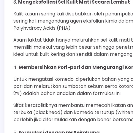
Mengeksfoliasi Sel Kulit Mati Secara Lembut
Kulit kusam sering kali disebabkan oleh penumpukan
sering kali mengandung agen eksfolian kimia dalam 
Polyhydroxy Acids (PHA).
Asam laktat tidak hanya meluruhkan sel kulit mati
memiliki molekul yang lebih besar sehingga penetra
ideal untuk kulit kering dan sensitif dalam menga
Membersihkan Pori-pori dan Mengurangi K
Untuk mengatasi komedo, diperlukan bahan yang 
pori dan melarutkan sumbatan sebum serta kotoran.
2%) adalah bahan andalan dalam formulasi ini.
Sifat keratolitiknya membantu memecah ikatan ant
terbuka (blackhead) dan komedo tertutup (white
berlebih jika diformulasikan dengan benar bersa
Formulasi dengan pH Seimbang