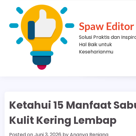
Skip
to
content
Spaw Editor
Solusi Praktis dan Inspir
Hal Baik untuk
Keseharianmu
Ketahui 15 Manfaat Sab
Kulit Kering Lembap
Posted on
Juni 3, 2026
by
Ananya Renjana