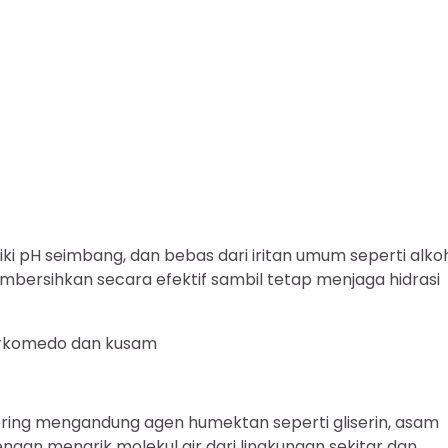
ki pH seimbang, dan bebas dari iritan umum seperti alko
mbersihkan secara efektif sambil tetap menjaga hidrasi
berkomedo dan kusam
kering mengandung agen humektan seperti gliserin, asam
engan menarik molekul air dari lingkungan sekitar dan