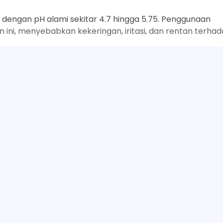
) dengan pH alami sekitar 4.7 hingga 5.75. Penggunaan
 ini, menyebabkan kekeringan, iritasi, dan rentan terha
dengan pH seimbang yang mendekati pH alami kulit. Hal in
gganggu keseimbangan mikrobioma dan integritas
an kulit secara keseluruhan.
ahan
SELENGKAPNYA
ngan inflamasi ringan atau kemerahan. Untuk mengatasiny
han-bahan yang memiliki sifat menenangkan dan anti-
in B5), ekstrak Centella Asiatica (Cica), dan Niacinamid
, mengurangi kemerahan, dan mendukung proses perbaika
t
Inilah 17 Manfaat Sabun Cuci Muka Acnes unt
Next:
Bekas Jerawat & Noda Hita
n Berikutnya