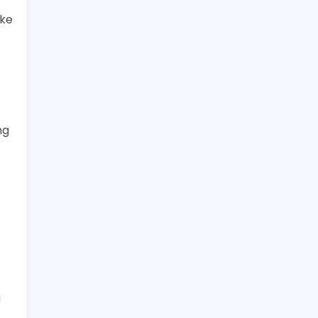
 ke
ng
g