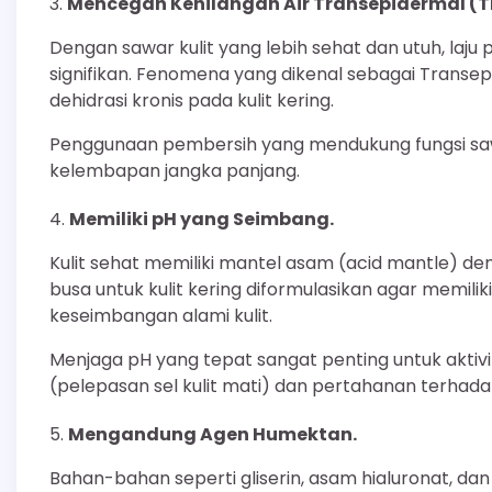
Mencegah Kehilangan Air Transepidermal (T
Dengan sawar kulit yang lebih sehat dan utuh, laju
signifikan. Fenomena yang dikenal sebagai Transe
dehidrasi kronis pada kulit kering.
Penggunaan pembersih yang mendukung fungsi sawa
kelembapan jangka panjang.
Memiliki pH yang Seimbang.
Kulit sehat memiliki mantel asam (acid mantle) den
busa untuk kulit kering diformulasikan agar memil
keseimbangan alami kulit.
Menjaga pH yang tepat sangat penting untuk aktivi
(pelepasan sel kulit mati) dan pertahanan terhad
Mengandung Agen Humektan.
Bahan-bahan seperti gliserin, asam hialuronat, da