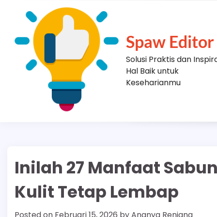
Skip
to
content
Spaw Editor
Solusi Praktis dan Inspir
Hal Baik untuk
Keseharianmu
Inilah 27 Manfaat Sabu
Kulit Tetap Lembap
Posted on
Februari 15, 2026
by
Ananya Renjana