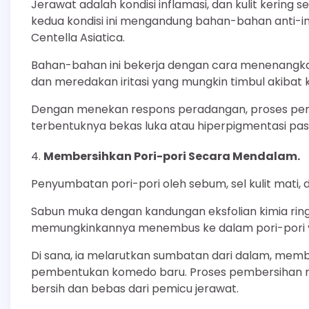
Jerawat adalah kondisi inflamasi, dan kulit kering s
kedua kondisi ini mengandung bahan-bahan anti-infl
Centella Asiatica.
Bahan-bahan ini bekerja dengan cara menenangkan
dan meredakan iritasi yang mungkin timbul akibat 
Dengan menekan respons peradangan, proses peny
terbentuknya bekas luka atau hiperpigmentasi pas
Membersihkan Pori-pori Secara Mendalam.
Penyumbatan pori-pori oleh sebum, sel kulit mati
Sabun muka dengan kandungan eksfolian kimia ringan s
memungkinkannya menembus ke dalam pori-pori y
Di sana, ia melarutkan sumbatan dari dalam, mem
pembentukan komedo baru. Proses pembersihan men
bersih dan bebas dari pemicu jerawat.