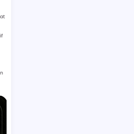
wat
if
an