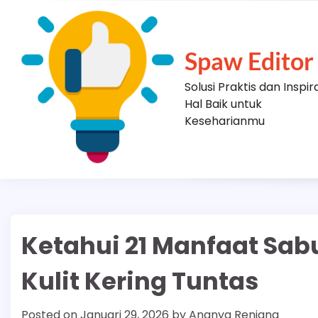
Skip
to
content
Spaw Editor
Solusi Praktis dan Inspir
Hal Baik untuk
Keseharianmu
Ketahui 21 Manfaat Sab
Kulit Kering Tuntas
Posted on
Januari 29, 2026
by
Ananya Renjana