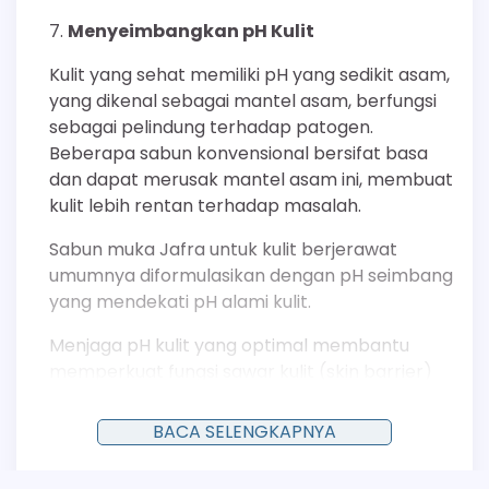
Menyeimbangkan pH Kulit
Kulit yang sehat memiliki pH yang sedikit asam,
yang dikenal sebagai mantel asam, berfungsi
sebagai pelindung terhadap patogen.
Beberapa sabun konvensional bersifat basa
dan dapat merusak mantel asam ini, membuat
kulit lebih rentan terhadap masalah.
Sabun muka Jafra untuk kulit berjerawat
umumnya diformulasikan dengan pH seimbang
yang mendekati pH alami kulit.
Menjaga pH kulit yang optimal membantu
memperkuat fungsi sawar kulit (skin barrier)
dan menciptakan lingkungan yang tidak
mendukung pertumbuhan bakteri patogen.
BACA SELENGKAPNYA
Menenangkan Kulit yang Teriritasi