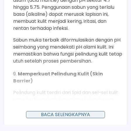
asam (acid mantle) dengan pH sekitar 4.7
hingga 5.75. Penggunaan sabun yang terlalu
basa (alkaline) dapat merusak lapisan ini,
membuat kulit menjadi kering, iritasi, dan
rentan terhadap infeksi.
Sabun muka terbaik diformulasikan dengan pH
seimbang yang mendekati pH alami kulit. Ini
memastikan bahwa fungsi pelindung kulit tetap
utuh setelah proses pembersihan.
Memperkuat Pelindung Kulit (Skin
Barrier)
Pelindung kulit terdiri dari lipid dan sel-sel kulit
yang berfungsi untuk menjaga kelembapan
dan melindungi dari agresor eksternal. Sabun
muka yang lembut dan mengandung bahan-
BACA SELENGKAPNYA
bahan seperti ceramide, asam hialuronat, dan
gliserin membantu memperkuat fungsi ini.