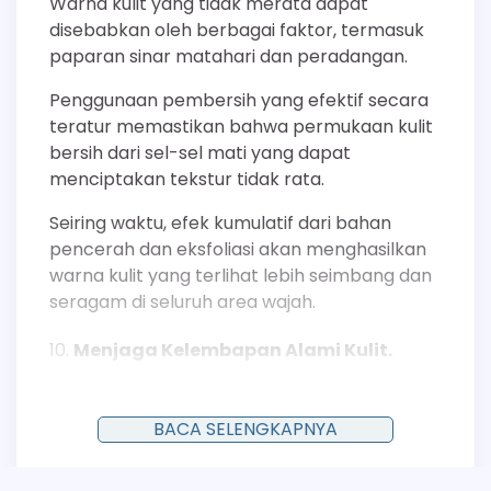
Warna kulit yang tidak merata dapat
disebabkan oleh berbagai faktor, termasuk
paparan sinar matahari dan peradangan.
Penggunaan pembersih yang efektif secara
teratur memastikan bahwa permukaan kulit
bersih dari sel-sel mati yang dapat
menciptakan tekstur tidak rata.
Seiring waktu, efek kumulatif dari bahan
pencerah dan eksfoliasi akan menghasilkan
warna kulit yang terlihat lebih seimbang dan
seragam di seluruh area wajah.
Menjaga Kelembapan Alami Kulit.
Pembersih yang baik tidak akan
menghilangkan minyak alami (lipid) yang
BACA SELENGKAPNYA
berfungsi sebagai pelindung kulit secara
berlebihan. Formulasi modern seringkali