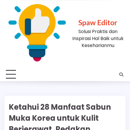
Skip
to
content
Spaw Editor
Solusi Praktis dan
Inspirasi Hal Baik untuk
Keseharianmu
Ketahui 28 Manfaat Sabun
Muka Korea untuk Kulit
Berjerawat, Redakan