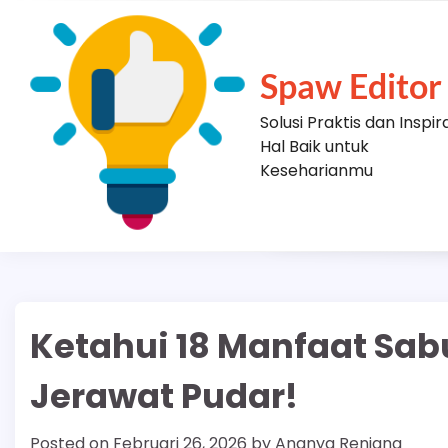
Skip
to
content
Spaw Editor
Solusi Praktis dan Inspir
Hal Baik untuk
Keseharianmu
Ketahui 18 Manfaat Sab
Jerawat Pudar!
Posted on
Februari 26, 2026
by
Ananya Renjana