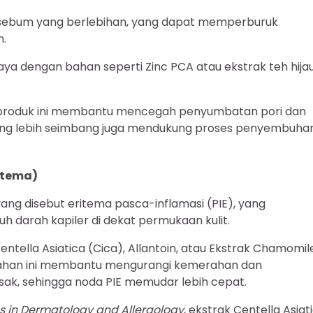
i sebum yang berlebihan, yang dapat memperburuk
h.
aya dengan bahan seperti Zinc PCA atau ekstrak teh hija
a, produk ini membantu mencegah penyumbatan pori dan
 yang lebih seimbang juga mendukung proses penyembuha
itema)
ang disebut eritema pasca-inflamasi (PIE), yang
 darah kapiler di dekat permukaan kulit.
ntella Asiatica (Cica), Allantoin, atau Ekstrak Chamomil
bahan ini membantu mengurangi kemerahan dan
k, sehingga noda PIE memudar lebih cepat.
 in Dermatology and Allergology
, ekstrak Centella Asiat