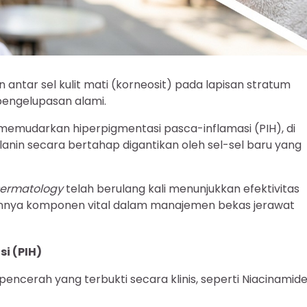
antar sel kulit mati (korneosit) pada lapisan stratum
engelupasan alami.
k memudarkan hiperpigmentasi pasca-inflamasi (PIH), di
anin secara bertahap digantikan oleh sel-sel baru yang
Dermatology
telah berulang kali menunjukkan efektivitas
ikannya komponen vital dalam manajemen bekas jerawat
i (PIH)
cerah yang terbukti secara klinis, seperti Niacinamide