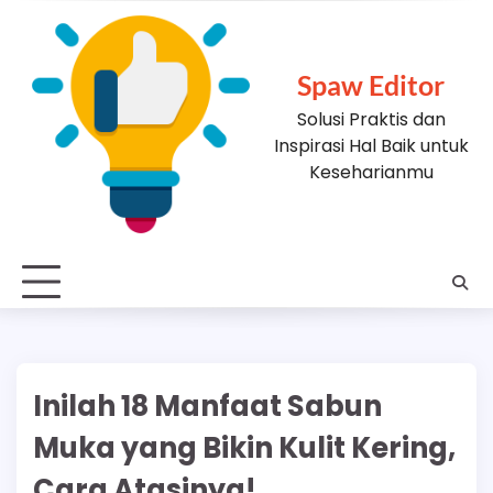
Skip
to
content
Spaw Editor
Solusi Praktis dan
Inspirasi Hal Baik untuk
Keseharianmu
Inilah 18 Manfaat Sabun
Muka yang Bikin Kulit Kering,
Cara Atasinya!