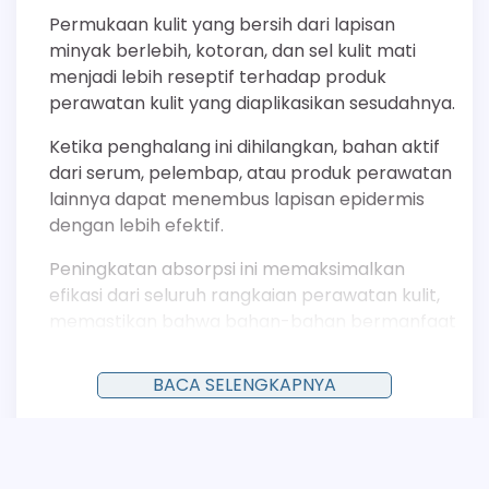
Permukaan kulit yang bersih dari lapisan
minyak berlebih, kotoran, dan sel kulit mati
menjadi lebih reseptif terhadap produk
perawatan kulit yang diaplikasikan sesudahnya.
Ketika penghalang ini dihilangkan, bahan aktif
dari serum, pelembap, atau produk perawatan
lainnya dapat menembus lapisan epidermis
dengan lebih efektif.
Peningkatan absorpsi ini memaksimalkan
efikasi dari seluruh rangkaian perawatan kulit,
memastikan bahwa bahan-bahan bermanfaat
dapat bekerja secara optimal di target sel
yang dituju.
BACA SELENGKAPNYA
Mengurangi Inflamasi dan Kemerahan
Beberapa pembersih untuk kulit berjerawat
Posted in
Manfaat Sabun