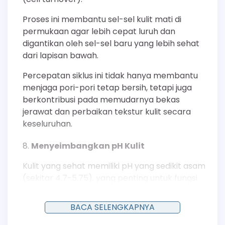
Proses ini membantu sel-sel kulit mati di
permukaan agar lebih cepat luruh dan
digantikan oleh sel-sel baru yang lebih sehat
dari lapisan bawah.
Percepatan siklus ini tidak hanya membantu
menjaga pori-pori tetap bersih, tetapi juga
berkontribusi pada memudarnya bekas
jerawat dan perbaikan tekstur kulit secara
keseluruhan.
Menyeimbangkan pH Kulit
Kulit yang sehat memiliki pH yang sedikit asam
(sekitar 4.7-5.75), yang penting untuk fungsi
sawar kulit dan keseimbangan mikrobioma.
BACA SELENGKAPNYA
Sabun batangan konvensional yang bersifat
basa dapat mengganggu mantel asam ini,