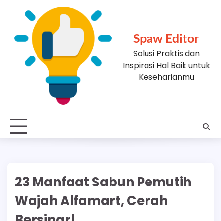
Skip
to
content
Spaw Editor
Solusi Praktis dan
Inspirasi Hal Baik untuk
Keseharianmu
23 Manfaat Sabun Pemutih
Wajah Alfamart, Cerah
Bersinar!