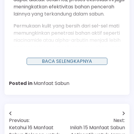
meningkatkan efektivitas bahan pencerah
lainnya yang terkandung dalam sabun.
Permukaan kulit yang bersih dari sel-sel mati
memungkinkan penetrasi bahan aktif seperti
niacinamide atau alpha-arbutin menjadi lebih
optimal, sehingga manfaat pencerahan yang
dihasilkan menjadi lebih signifikan dan cepat
BACA SELENGKAPNYA
terlihat.
Posted in
Manfaat Sabun
Navigasi
Previous:
Next:
pos
Ketahui 16 Manfaat
Inilah 15 Manfaat Sabun