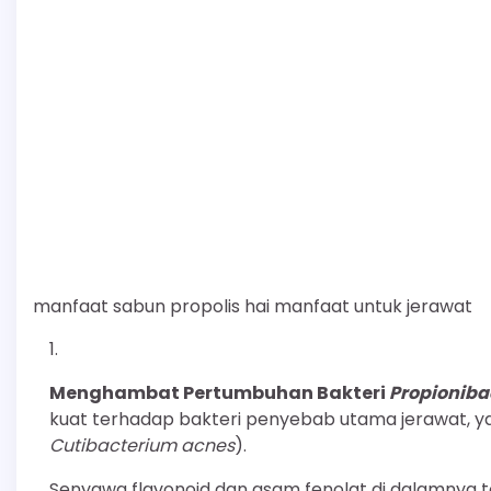
manfaat sabun propolis hai manfaat untuk jerawat
Menghambat Pertumbuhan Bakteri
Propioniba
kuat terhadap bakteri penyebab utama jerawat, y
Cutibacterium acnes
).
Senyawa flavonoid dan asam fenolat di dalamnya t