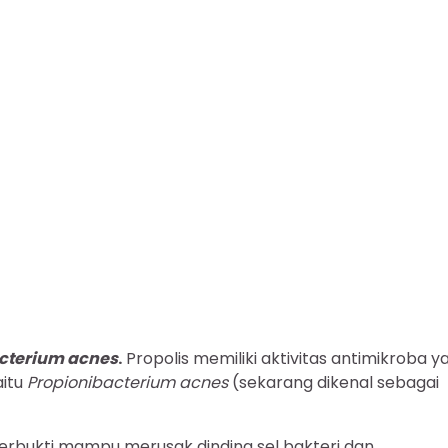
cterium acnes
.
Propolis memiliki aktivitas antimikroba y
aitu
Propionibacterium acnes
(sekarang dikenal sebagai
erbukti mampu merusak dinding sel bakteri dan