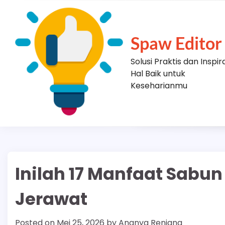
Skip
to
content
Spaw Editor
Solusi Praktis dan Inspir
Hal Baik untuk
Keseharianmu
Inilah 17 Manfaat Sabun
Jerawat
Posted on
Mei 25, 2026
by
Ananya Renjana