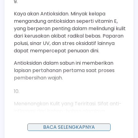
Kaya akan Antioksidan. Minyak kelapa
mengandung antioksidan seperti vitamin E,
yang berperan penting dalam melindungi kulit
dari kerusakan akibat radikal bebas. Paparan
polusi, sinar UV, dan stres oksidatif lainnya
dapat mempercepat penuaan dini.
Antioksidan dalam sabun ini memberikan
lapisan pertahanan pertama saat proses
pembersihan wajah.
Menenangkan Kulit yang Teriritasi. Sifat anti-
inflamasi dari bahan-bahan alaminya
menjadikan sabun ini pilihan yang baik untuk
menenangkan iritasi ringan. Misalnya,
BACA SELENGKAPNYA
kemerahan akibat paparan sinar matahari