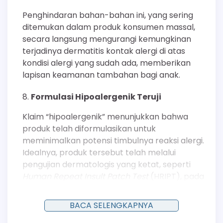
Penghindaran bahan-bahan ini, yang sering
ditemukan dalam produk konsumen massal,
secara langsung mengurangi kemungkinan
terjadinya dermatitis kontak alergi di atas
kondisi alergi yang sudah ada, memberikan
lapisan keamanan tambahan bagi anak.
Formulasi Hipoalergenik Teruji
Klaim “hipoalergenik” menunjukkan bahwa
produk telah diformulasikan untuk
meminimalkan potensi timbulnya reaksi alergi.
Idealnya, produk tersebut telah melalui
pengujian dermatologis yang ketat, seperti
Human Repeat Insult Patch Test
(HRIPT), pada
subjek dengan kulit sensitif.
BACA SELENGKAPNYA
Memilih sabun dengan klaim hipoalergenik
yang terverifikasi memberikan jaminan bahwa