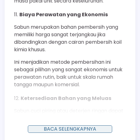
masa pakai unit secara keseluruhan.
Biaya Perawatan yang Ekonomis
Sabun merupakan bahan pembersih yang
memiliki harga sangat terjangkau jika
dibandingkan dengan cairan pembersih koil
kimia khusus.
Ini menjadikan metode pembersihan ini
sebagai pilihan yang sangat ekonomis untuk
perawatan rutin, baik untuk skala rumah
tangga maupun komersial.
Ketersediaan Bahan yang Meluas
Sabun cuci piring atau deterjen ringan dapat
ditemukan dengan mudah di hampir semua
toko. Ketersediaan yang luas ini menghilangkan
BACA SELENGKAPNYA
hambatan dalam melakukan perawatan