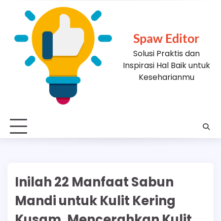
Skip
to
content
Spaw Editor
Solusi Praktis dan
Inspirasi Hal Baik untuk
Keseharianmu
Inilah 22 Manfaat Sabun
Mandi untuk Kulit Kering
Kusam, Mencerahkan Kulit