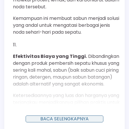
noda tersebut.
Kemampuan ini membuat sabun menjadi solusi
yang andal untuk mengatasi berbagai jenis
noda sehari-hari pada sepatu.
Efektivitas Biaya yang Tinggi.
Dibandingkan
dengan produk pembersih sepatu khusus yang
sering kali mahal, sabun (baik sabun cuci piring
ringan, detergen, maupun sabun batangan)
adalah alternatif yang sangat ekonomis.
Ketersediaannya yang luas dan harganya yang
terjangkau menjadikannya pilihan praktis untuk
perawatan sepatu secara rutin. Efisiensinya
yang tinggi memastikan bahwa hasil
BACA SELENGKAPNYA
pembersihan yang baik dapat dicapai tanpa