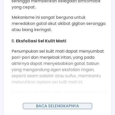
sehingga memberikan kelegaan simtomatik
yang cepat.
Mekanisme ini sangat berguna untuk
meredakan gatal akut akibat gigitan serangga
atau biang keringat.
Eksfoliasi Sel Kulit Mati
Penumpukan sel kulit mati dapat menyumbat
pori-pori dan menjebak iritan, yang pada
akhirnya dapat menyebabkan gatal. Sabun
yang mengandung agen eksfolian ringan,
seperti asam salisilat atau sulfur, membantu
meluruhkan lapisan sel kulit mati ini.
Proses keratolitik ini tidak hanya membuat kulit
terasa lebih halus tetapi juga meningkatkan
penetrasi bahan aktif lainnya, seperti
BACA SELENGKAPNYA
pelembap atau obat topikal.