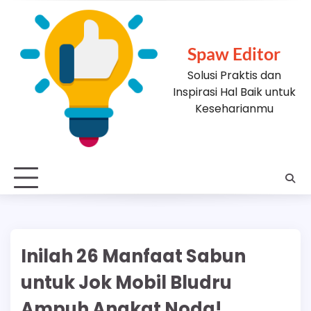
Skip
to
content
Spaw Editor
Solusi Praktis dan
Inspirasi Hal Baik untuk
Keseharianmu
Inilah 26 Manfaat Sabun
untuk Jok Mobil Bludru
Ampuh Angkat Noda!