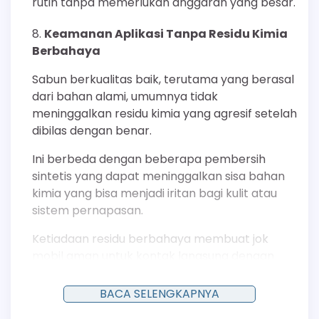
rutin tanpa memerlukan anggaran yang besar.
Keamanan Aplikasi Tanpa Residu Kimia
Berbahaya
Sabun berkualitas baik, terutama yang berasal
dari bahan alami, umumnya tidak
meninggalkan residu kimia yang agresif setelah
dibilas dengan benar.
Ini berbeda dengan beberapa pembersih
sintetis yang dapat meninggalkan sisa bahan
kimia yang bisa menjadi iritan bagi kulit atau
sistem pernapasan.
Ketiadaan residu berbahaya membuat jok
mobil aman untuk kontak langsung dengan
penumpang, termasuk anak-anak dan hewan
peliharaan, setelah proses pembersihan
BACA SELENGKAPNYA
selesai dan jok benar-benar kering.