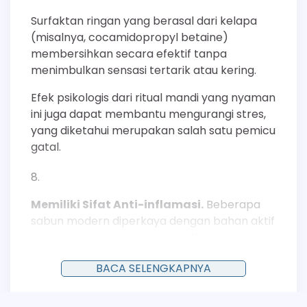
Surfaktan ringan yang berasal dari kelapa
(misalnya, cocamidopropyl betaine)
membersihkan secara efektif tanpa
menimbulkan sensasi tertarik atau kering.
Efek psikologis dari ritual mandi yang nyaman
ini juga dapat membantu mengurangi stres,
yang diketahui merupakan salah satu pemicu
gatal.
Memiliki Sifat Anti-inflamasi.
Beberapa
sabun modern diperkaya dengan bahan aktif
yang memiliki properti anti-inflamasi.
Niacinamide (Vitamin B3) adalah salah satu
BACA SELENGKAPNYA
contoh bahan yang sering ditambahkan
karena kemampuannya untuk menstabilkan