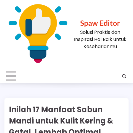
Skip
to
content
Spaw Editor
Solusi Praktis dan
Inspirasi Hal Baik untuk
Keseharianmu
Inilah 17 Manfaat Sabun
Mandi untuk Kulit Kering &
Gatal, Lembab Optimal