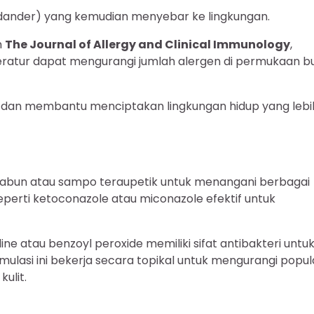
 (dander) yang kemudian menyebar ke lingkungan.
m
The Journal of Allergy and Clinical Immunology
,
atur dapat mengurangi jumlah alergen di permukaan bu
if dan membantu menciptakan lingkungan hidup yang lebi
sabun atau sampo teraupetik untuk menangani berbagai
eperti ketoconazole atau miconazole efektif untuk
e atau benzoyl peroxide memiliki sifat antibakteri untu
rmulasi ini bekerja secara topikal untuk mengurangi popul
ulit.