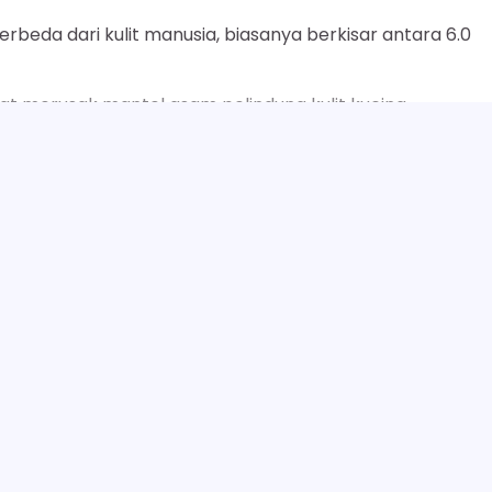
erbeda dari kulit manusia, biasanya berkisar antara 6.0
 merusak mantel asam pelindung kulit kucing,
 terhadap infeksi.
ancang dengan pH seimbang yang sesuai dengan fisiologi
 tetap terjaga dan sehat setelah mandi.
SELENGKAPNYA
k, atau bulu yang rapuh, sabun yang mengandung bahan
faat.
 gliserin, dan asam lemak esensial membantu menarik dan
an kutikula rambut.
lastisitas kulit, mengurangi rasa gatal, dan membuat bu
29 Manfaat Sabun Pria Berminyak, Minyak Berleb
Next:
Hilan