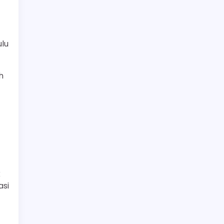
lu
h
k
asi