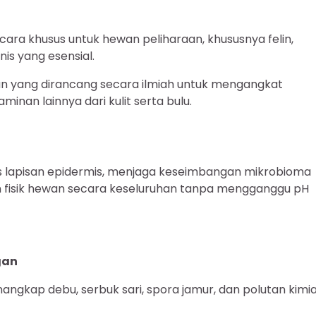
ra khusus untuk hewan peliharaan, khususnya felin,
is yang esensial.
ktan yang dirancang secara ilmiah untuk mengangkat
inan lainnya dari kulit serta bulu.
s lapisan epidermis, menjaga keseimbangan mikrobioma
n fisik hewan secara keseluruhan tanpa mengganggu pH
gan
nangkap debu, serbuk sari, spora jamur, dan polutan kimi