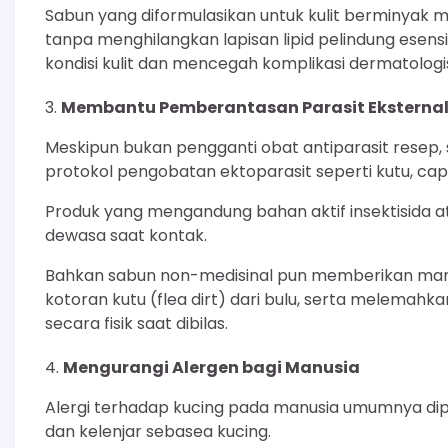
Sabun yang diformulasikan untuk kulit berminya
tanpa menghilangkan lapisan lipid pelindung esen
kondisi kulit dan mencegah komplikasi dermatologis 
Membantu Pemberantasan Parasit Eksterna
Meskipun bukan pengganti obat antiparasit resep, s
protokol pengobatan ektoparasit seperti kutu, cap
Produk yang mengandung bahan aktif insektisida a
dewasa saat kontak.
Bahkan sabun non-medisinal pun memberikan man
kotoran kutu (flea dirt) dari bulu, serta melemah
secara fisik saat dibilas.
Mengurangi Alergen bagi Manusia
Alergi terhadap kucing pada manusia umumnya dipicu 
dan kelenjar sebasea kucing.