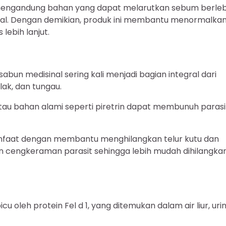
k mengandung bahan yang dapat melarutkan sebum berleb
sial. Dengan demikian, produk ini membantu menormalka
lebih lanjut.
l
abun medisinal sering kali menjadi bagian integral dari
lak, dan tungau.
tau bahan alami seperti piretrin dapat membunuh parasi
faat dengan membantu menghilangkan telur kutu dan
kan cengkeraman parasit sehingga lebih mudah dihilangka
oleh protein Fel d 1, yang ditemukan dalam air liur, urin