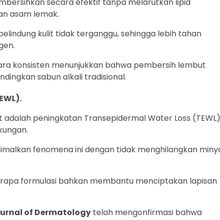
bersihkan secara efektif tanpa melarutkan lipid
 dan asam lemak.
pelindung kulit tidak terganggu, sehingga lebih tahan
gen.
cara konsisten menunjukkan bahwa pembersih lembut
dingkan sabun alkali tradisional.
EWL).
lit adalah peningkatan Transepidermal Water Loss (TEWL)
gkungan.
imalkan fenomena ini dengan tidak menghilangkan miny
berapa formulasi bahkan membantu menciptakan lapisan
ournal of Dermatology
telah mengonfirmasi bahwa