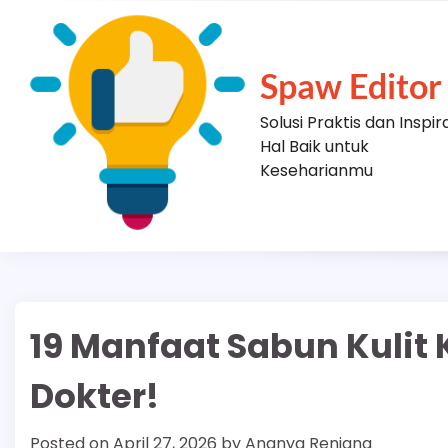
Skip
to
content
Spaw Editor
Solusi Praktis dan Inspir
Hal Baik untuk
Keseharianmu
19 Manfaat Sabun Kulit 
Dokter!
Posted on
April 27, 2026
by
Ananya Renjana