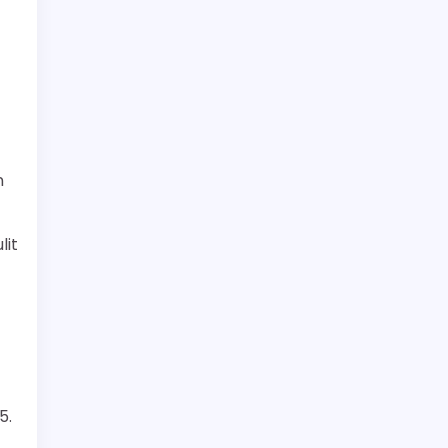
n
lit
5.