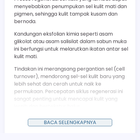
menyebabkan penumpukan sel kulit mati dan
pigmen, sehingga kulit tampak kusam dan
bernoda.
Kandungan eksfolian kimia seperti asam
glikolat atau asam salisilat dalam sabun muka
ini berfungsi untuk melarutkan ikatan antar sel
kulit mati.
Tindakan ini merangsang pergantian sel (cell
turnover), mendorong sel-sel kulit baru yang
lebih sehat dan cerah untuk naik ke
permukaan. Percepatan siklus regenerasi ini
sangat penting untuk mencapai kulit yang
jernih dan bertekstur halus.
Mengangkat Sel Kulit Mati
BACA SELENGKAPNYA
Penumpukan sel kulit mati (keratinosit) adalah