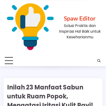
Skip
to
content
Spaw Editor
Solusi Praktis dan
Inspirasi Hal Baik untuk
Keseharianmu
Inilah 23 Manfaat Sabun
untuk Ruam Popok,
Mengatasi Iritasi Kulit Bayi!