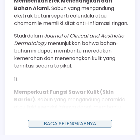
Memberikan Efek Menenangkan dari
Bahan Alami.
Sabun yang mengandung
ekstrak botani seperti calendula atau
chamomile memiliki sifat anti-inflamasi ringan.
Studi dalam
Journal of Clinical and Aesthetic
Dermatology
menunjukkan bahwa bahan-
bahan ini dapat membantu meredakan
kemerahan dan menenangkan kulit yang
teriritasi secara topikal.
Memperkuat Fungsi Sawar Kulit (Skin
Barrier).
Sabun yang mengandung ceramide
atau lipid esensial lainnya dapat membantu
mengisi kembali komponen lipid yang hilang
dari stratum korneum.
BACA SELENGKAPNYA
Penguatan sawar kulit ini sangat krusial untuk