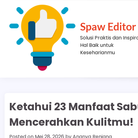
Skip
to
content
Spaw Editor
Solusi Praktis dan Inspir
Hal Baik untuk
Keseharianmu
Ketahui 23 Manfaat Sa
Mencerahkan Kulitmu!
Posted on
Mei 28, 2026
by
Ananya Renjana