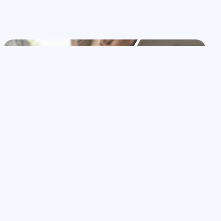
MANFAAT SABUN
18 Manfaat Sabun untuk Siraman,
Menyegarkan Tubuh & Jiwa
Ananya Renjana
April 5, 2026
6 Min Read
0