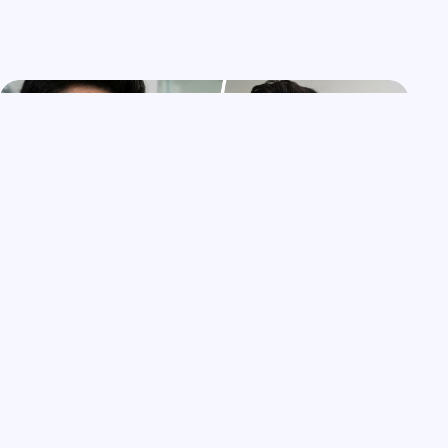
MANFAAT SABUN
Inilah 17 Manfaat Sabun Cuci Muka Acnes
untuk Bekas Jerawat & Noda Hitam!
Ananya Renjana
Juni 3, 2026
6 Min Read
0