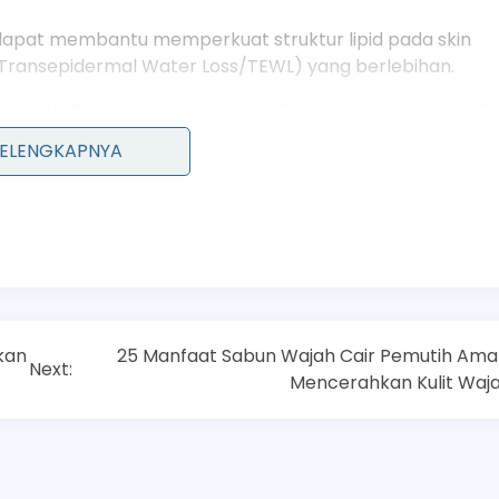
 dapat membantu memperkuat struktur lipid pada skin
(Transepidermal Water Loss/TEWL) yang berlebihan.
Cosmetic Science
, menjaga pH kulit tetap pada level sediki
ier berfungsi optimal adalah kunci untuk mencegah masa
SELENGKAPNYA
kan
25 Manfaat Sabun Wajah Cair Pemutih Ama
Next:
Mencerahkan Kulit Waj