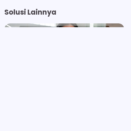
Solusi Lainnya
MANFAAT SABUN
Inilah 24 Manfaat Sabun Wajah Wardah
Aloe Vera untuk Kulit Lembap Terawat!
Ananya Renjana
Maret 6, 2026
8 Min Read
0