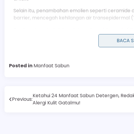
Selain itu, penambahan emolien seperti ceramide
barrier, mencegah kehilangan air transepidermal 
Berdasarkan riset dalam
International Journal of 
asam (sekitar 4.7-5.75) dan memastikan skin barr
BACA 
kulit seperti iritasi, kemerahan, dan sensitivitas.
Posted in
Manfaat Sabun
Navigasi
Ketahui 24 Manfaat Sabun Detergen, Reda
Previous:
Alergi Kulit Gatalmu!
pos