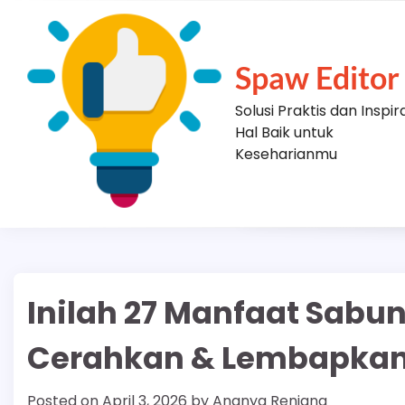
Skip
to
content
Spaw Editor
Solusi Praktis dan Inspir
Hal Baik untuk
Keseharianmu
Inilah 27 Manfaat Sabu
Cerahkan & Lembapkan
Posted on
April 3, 2026
by
Ananya Renjana