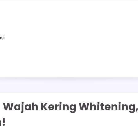
asi
n Wajah Kering Whitening
!