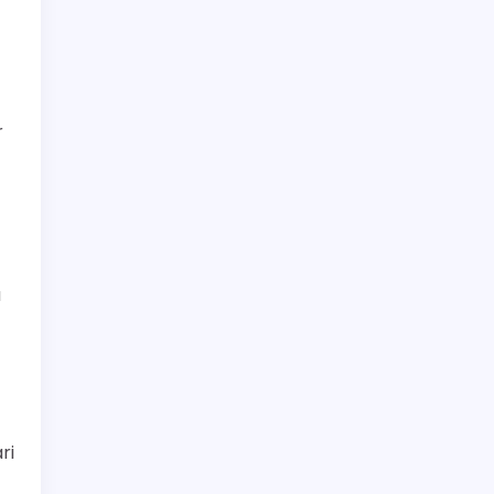
r
a
ri