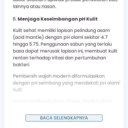
lainnya atau riasan.
Menjaga Keseimbangan pH Kulit
Kulit sehat memiliki lapisan pelindung asam
(acid mantle) dengan pH alami sekitar 4.7
hingga 5.75. Penggunaan sabun yang terlalu
basa dapat merusak lapisan ini, membuat kulit
rentan terhadap iritasi dan pertumbuhan
bakteri.
Pembersih wajah modern diformulasikan
dengan pH seimbang yang mendekati pH alami
kulit.
Ini memastikan bahwa proses pembersihan
tidak mengganggu fungsi pelindung kulit dan
menjaga homeostasis epidermis, seperti yang
BACA SELENGKAPNYA
ditekankan dalam penelitian dermatologi oleh