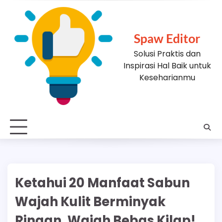
Skip
to
content
Spaw Editor
Solusi Praktis dan
Inspirasi Hal Baik untuk
Keseharianmu
Ketahui 20 Manfaat Sabun
Wajah Kulit Berminyak
Ringan, Wajah Bebas Kilap!