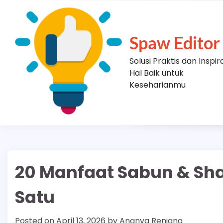
Skip
to
content
Spaw Editor
Solusi Praktis dan Inspir
Hal Baik untuk
Keseharianmu
20 Manfaat Sabun & Sha
Satu
Posted on
April 13, 2026
by
Ananya Renjana