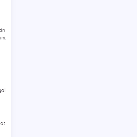
in
ni.
gal
fat