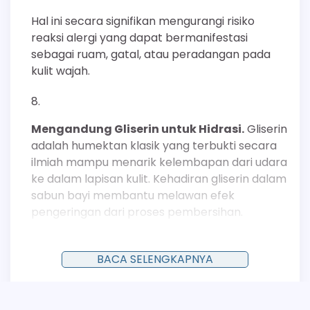
Hal ini secara signifikan mengurangi risiko
reaksi alergi yang dapat bermanifestasi
sebagai ruam, gatal, atau peradangan pada
kulit wajah.
Mengandung Gliserin untuk Hidrasi.
Gliserin
adalah humektan klasik yang terbukti secara
ilmiah mampu menarik kelembapan dari udara
ke dalam lapisan kulit. Kehadiran gliserin dalam
sabun bayi membantu melawan efek
pengeringan dari proses pembersihan.
Komponen ini memastikan kulit tidak hanya
bersih tetapi juga terjaga tingkat hidrasinya,
BACA SELENGKAPNYA
membuatnya terasa lebih kenyal dan lembut.