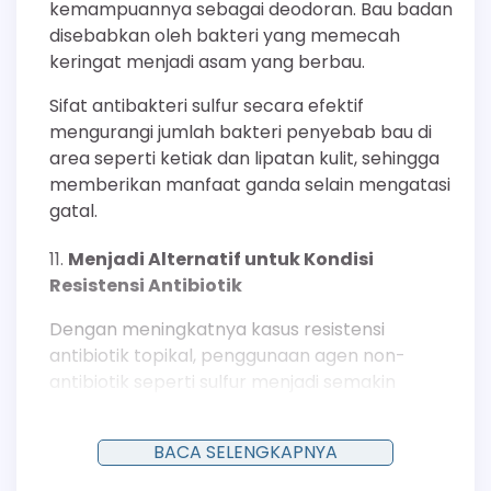
kemampuannya sebagai deodoran. Bau badan
disebabkan oleh bakteri yang memecah
keringat menjadi asam yang berbau.
Sifat antibakteri sulfur secara efektif
mengurangi jumlah bakteri penyebab bau di
area seperti ketiak dan lipatan kulit, sehingga
memberikan manfaat ganda selain mengatasi
gatal.
Menjadi Alternatif untuk Kondisi
Resistensi Antibiotik
Dengan meningkatnya kasus resistensi
antibiotik topikal, penggunaan agen non-
antibiotik seperti sulfur menjadi semakin
penting. Untuk gatal yang disebabkan oleh
infeksi bakteri ringan, sabun sulfur dapat
BACA SELENGKAPNYA
menjadi pilihan lini pertama yang efektif.