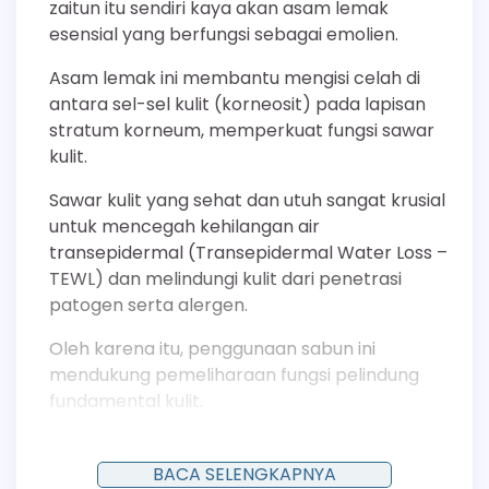
zaitun itu sendiri kaya akan asam lemak
esensial yang berfungsi sebagai emolien.
Asam lemak ini membantu mengisi celah di
antara sel-sel kulit (korneosit) pada lapisan
stratum korneum, memperkuat fungsi sawar
kulit.
Sawar kulit yang sehat dan utuh sangat krusial
untuk mencegah kehilangan air
transepidermal (Transepidermal Water Loss –
TEWL) dan melindungi kulit dari penetrasi
patogen serta alergen.
Oleh karena itu, penggunaan sabun ini
mendukung pemeliharaan fungsi pelindung
fundamental kulit.
Membantu Proses Eksfoliasi Alami dan
BACA SELENGKAPNYA
Regenerasi Sel