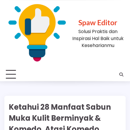
Skip
to
content
Spaw Editor
Solusi Praktis dan
Inspirasi Hal Baik untuk
Keseharianmu
Ketahui 28 Manfaat Sabun
Muka Kulit Berminyak &
Komedo, Atasi Komedo