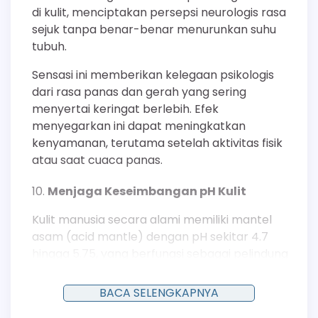
di kulit, menciptakan persepsi neurologis rasa
sejuk tanpa benar-benar menurunkan suhu
tubuh.
Sensasi ini memberikan kelegaan psikologis
dari rasa panas dan gerah yang sering
menyertai keringat berlebih. Efek
menyegarkan ini dapat meningkatkan
kenyamanan, terutama setelah aktivitas fisik
atau saat cuaca panas.
Menjaga Keseimbangan pH Kulit
Kulit manusia secara alami memiliki mantel
asam (acid mantle) dengan pH sekitar 4.7
hingga 5.75, yang berfungsi sebagai pelindung
terhadap mikroba patogen.
BACA SELENGKAPNYA
Sabun tradisional yang bersifat basa (alkali)
dapat mengganggu keseimbangan pH ini,