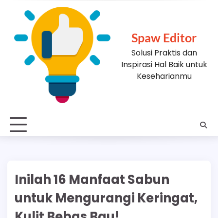
Skip
to
content
Spaw Editor
Solusi Praktis dan
Inspirasi Hal Baik untuk
Keseharianmu
Inilah 16 Manfaat Sabun
untuk Mengurangi Keringat,
Kulit Bebas Bau!